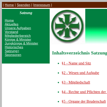
|
Home
|
Spenden
|
Impressum
|
Satzung
Home
Aktuelles
Unsere Aufgaben
Vorstand
Mitgliederbereich
Könige & Minister
Jungkönige & Minister
Historisches
Satzung>
Inhaltsverzeichnis Satzun
Sponsoren
§1 - Name und Sitz
§2 - Wesen und Aufgabe
§3 - Mitgliedschaft
§4 - Rechte und Pflichten der
§5 - Organe der Bruderschaft