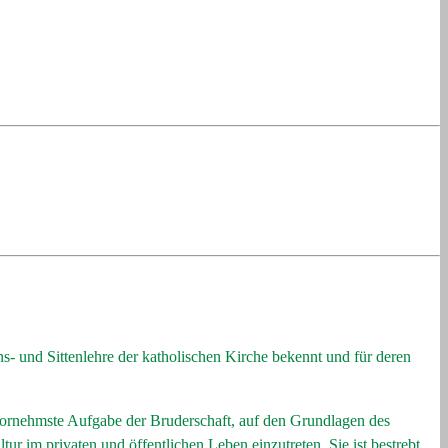
s- und Sittenlehre der katholischen Kirche bekennt und für deren
 vornehmste Aufgabe der Bruderschaft, auf den Grundlagen des
tur im privaten und öffentlichen Leben einzutreten. Sie ist bestrebt,