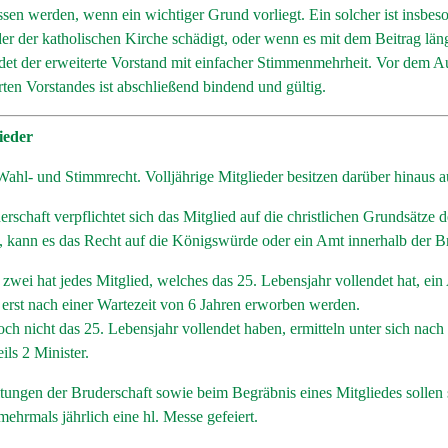
ssen werden, wenn ein wichtiger Grund vorliegt. Ein solcher ist insbe
der der katholischen Kirche schädigt, oder wenn es mit dem Beitrag län
det der erweiterte Vorstand mit einfacher Stimmenmehrheit. Vor dem A
ten Vorstandes ist abschließend bindend und gültig.
ieder
 Wahl- und Stimmrecht. Volljährige Mitglieder besitzen darüber hinaus 
rschaft verpflichtet sich das Mitglied auf die christlichen Grundsätze 
ist, kann es das Recht auf die Königswürde oder ein Amt innerhalb der B
 zwei hat jedes Mitglied, welches das 25. Lebensjahr vollendet hat, e
erst nach einer Wartezeit von 6 Jahren erworben werden.
 noch nicht das 25. Lebensjahr vollendet haben, ermitteln unter sich n
ls 2 Minister.
ltungen der Bruderschaft sowie beim Begräbnis eines Mitgliedes sollen s
ehrmals jährlich eine hl. Messe gefeiert.