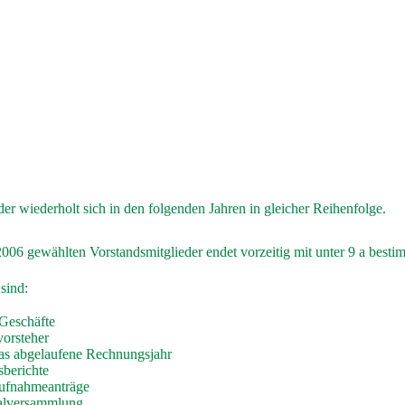
er wiederholt sich in den folgenden Jahren in gleicher Reihenfolge.
2006 gewählten Vorstandsmitglieder endet vorzeitig mit unter 9 a bes
sind:
Geschäfte
orsteher
as abgelaufene Rechnungsjahr
sberichte
Aufnahmeanträge
alversammlung