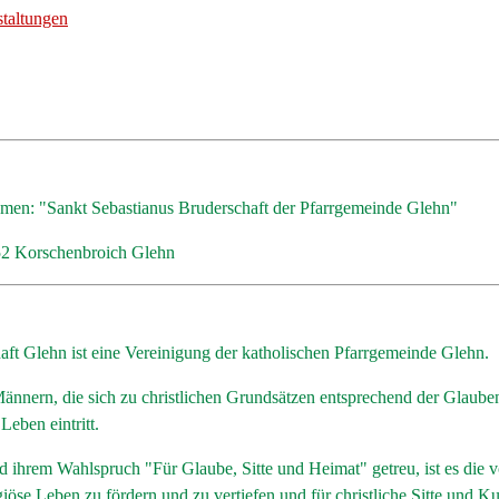
staltungen
amen: "Sankt Sebastianus Bruderschaft der Pfarrgemeinde Glehn"
352 Korschenbroich Glehn
aft Glehn ist eine Vereinigung der katholischen Pfarrgemeinde Glehn.
Männern, die sich zu christlichen Grundsätzen entsprechend der Glauben
Leben eintritt.
d ihrem Wahlspruch "Für Glaube, Sitte und Heimat" getreu, ist es die
giöse Leben zu fördern und zu vertiefen und für christliche Sitte und Kul