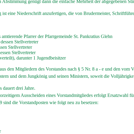
en Abstimmung genügt dann die einfache Mehrheit der abgegebenen St
st eine Niederschrift anzufertigen, die von Brudermeister, Schriftführe
s amtierende Pfarrer der Pfarrgemeinde St. Pankratius Glehn
essen Stellvertreter
en Stellvertreter
essen Stellvertreter
verteilt), darunter 1 Jugendbeisitzer
 aus den Mitgliedern des Vorstandes nach § 5 Nr. 8 a - e und den vom
ern und dem Jungkönig und seinen Ministern, soweit die Volljährigkeit 
 dauert drei Jahre.
vorzeitigem Ausscheiden eines Vorstandmitgliedes erfolgt Ersatzwahl f
 sind die Vorstandposten wie folgt neu zu besetzen:
r